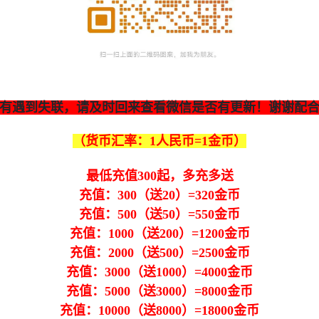
有遇到失联，请及时回来查看微信是否有更新！谢谢配
（货币汇率：1人民币=1金币）
最低充值300起，多充多送
充值：300（送20）=320金币
充值：500（送50）=550金币
充值：1000（送200）=1200金币
充值：2000（送500）=2500金币
充值：3000（送1000）=4000金币
充值：5000（送3000）=8000金币
充值：10000（送8000）=18000金币