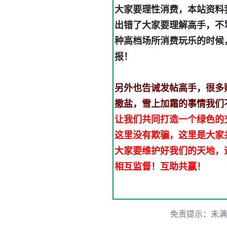
大家要理性消费，本站资料
出错了大家要理解高手，不
种高档场所消费玩乐的时候
报！
另外也告诫发帖高手，很多
撒盐，雪上加霜的事情我们
让我们共同打造一个绿色的
这里没有欺骗，这里是大家
大家要维护好我们的天地，
相互监督！互助共赢！
免责提示：未满