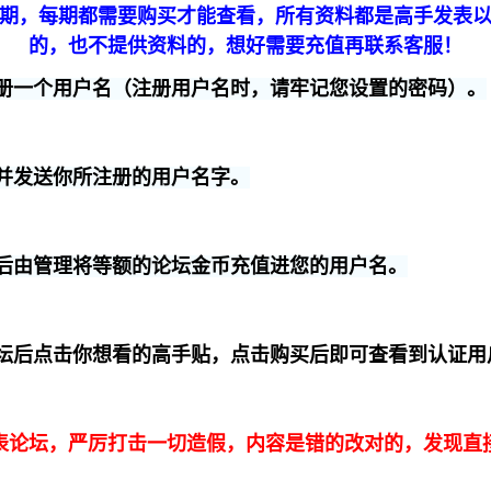
期，每期都需要购买才能查看，所有资料都是高手发表
的，也不提供资料的，想好需要充值再联系客服！
册一个用户名（注册用户名时，请牢记您设置的密码）。
并发送你所注册的用户名字。
后由管理将等额的论坛金币充值进您的用户名。
坛后点击你想看的高手贴，点击购买后即可查看到认证用
表论坛，严厉打击一切造假，内容是错的改对的，发现直