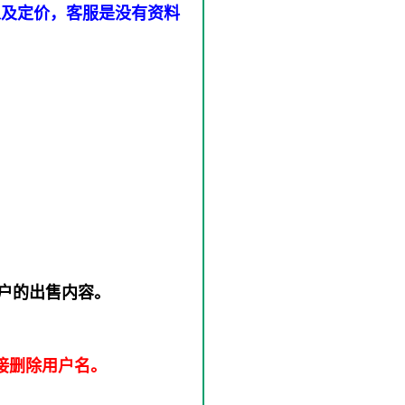
以及定价，客服是没有资料
户的出售内容。
接删除用户名。