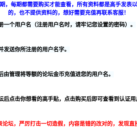
期，每期都需要购买才能查看，所有资料都是高手发表
的，也不提供资料的，想好需要充值再联系客服！
册一个用户名（注册用户名时，请牢记您设置的密码）。
并发送你所注册的用户名字。
后由管理将等额的论坛金币充值进您的用户名。
坛后点击你想看的高手贴，点击购买后即可查看到认证用
表论坛，严厉打击一切造假，内容是错的改对的，发现直