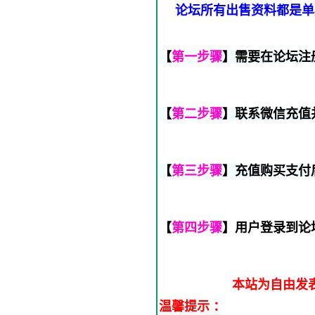
论坛所有出售资料都是单
【
第一步骤
】需要在论坛注
【
第二步骤
】联系微信充值
【
第三步骤
】充值购买支付
【
第四步骤
】用户登录到论
本站为自由发
温馨提示 ：