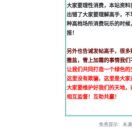
大家要理性消费，本站资料
出错了大家要理解高手，不
种高档场所消费玩乐的时候
报！
另外也告诫发帖高手，很多
撒盐，雪上加霜的事情我们
让我们共同打造一个绿色的
这里没有欺骗，这里是大家
大家要维护好我们的天地，
相互监督！互助共赢！
免责提示：未满