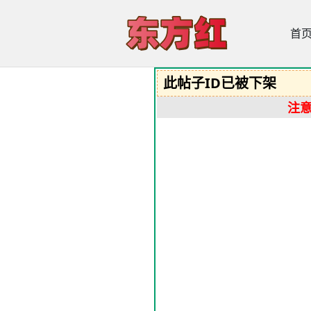
首
东
此帖子ID已被下架
注