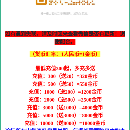
如有遇到失联，请及时回来查看微信是否有更新！谢
谢配合。
（货币汇率：1人民币=1金币）
最低充值300起，多充多送
充值：300（送20）=320金币
充值：500（送50）=550金币
充值：1000（送200）=1200金币
充值：2000（送500）=2500金币
充值：3000（送1000）=4000金币
充值：5000（送3000）=8000金币
充值：10000（送8000）=18000金币