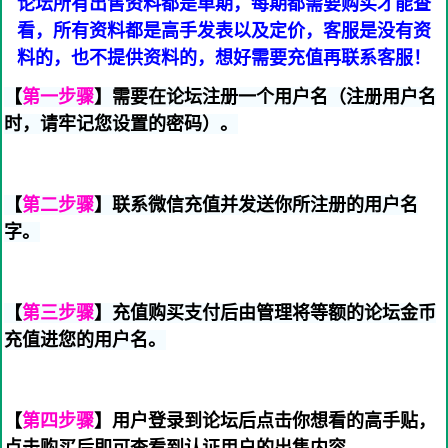
论坛所有出售资料都是单期，每期都需要购买才能查
看，所有资料都是高手发表以及定价，客服是没有资
料的，也不提供资料的，想好需要充值再联系客服！
【
第一步骤
】需要在论坛注册一个用户名（注册用户名
时，请牢记您设置的密码）。
【
第二步骤
】联系微信充值并发送你所注册的用户名
字。
【
第三步骤
】充值购买支付后由管理将等额的论坛金币
充值进您的用户名。
【
第四步骤
】用户登录到论坛后点击你想看的高手贴，