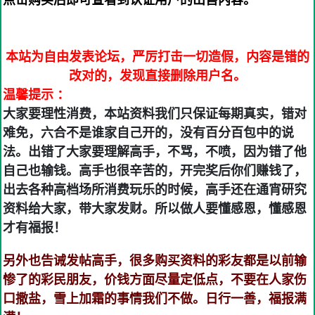
点击购买后即可查看到认证用户的出售内容。
本站为自由发表论坛，严厉打击一切造假，内容是错的
改对的，发现直接删除用户名。
温馨提示 ：
大家要理性消费，本站资料我们只保证每期真实，错对
难免，六合不是谁家自己开的，没有百分百包中的说
法。出错了大家要理解高手，不骂，不喷，因为错了他
自己也输钱。高手也很辛苦的，开完奖后你们赚钱了，
出去各种高档场所消费玩乐的时候，高手还在通宵研究
资料给大家，带大家发财。所以做人要懂感恩，懂感恩
才有福报！
另外也告诫发帖高手，很多购买资料的彩友都是以前输
惨了的彩民朋友，价钱方面尽量定低点，不要在人家伤
口撒盐，雪上加霜的事情我们不做。日行一善，福报满