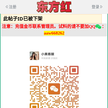
注册
登录
此帖子ID已被下架
注意：充值金币联系管理员。试料的请不要加QQ
：
aaw668262