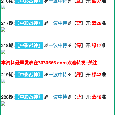
216期:
〖中彩战神〗
🥖
一波中特
🥖【
蓝
】开:
蓝37
准
217期:
〖中彩战神〗
🥖
一波中特
🥖【
蓝
】开:
蓝26
准
218期:
〖中彩战神〗
🥖
一波中特
🥖【
绿
】开:
绿17
准
本资料最早发表在3636666.com欢迎转发+关注
219期:
〖中彩战神〗
🥖
一波中特
🥖【
绿
】开:
绿43
准
220期:
〖中彩战神〗
🥖
一波中特
🥖【
蓝
】开:
蓝48
准