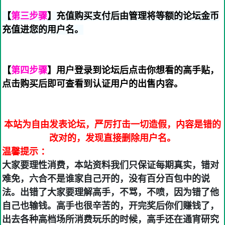
【
第三步骤
】充值购买支付后由管理将等额的论坛金币
充值进您的用户名。
【
第四步骤
】用户登录到论坛后点击你想看的高手贴，
点击购买后即可查看到认证用户的出售内容。
本站为自由发表论坛，严厉打击一切造假，内容是错的
改对的，发现直接删除用户名。
温馨提示 ：
大家要理性消费，本站资料我们只保证每期真实，错对
难免，六合不是谁家自己开的，没有百分百包中的说
法。出错了大家要理解高手，不骂，不喷，因为错了他
自己也输钱。高手也很辛苦的，开完奖后你们赚钱了，
出去各种高档场所消费玩乐的时候，高手还在通宵研究