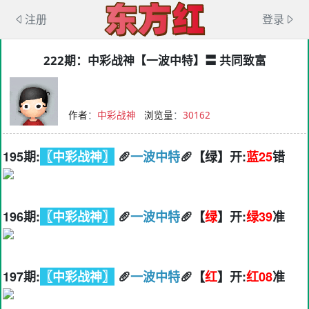
注册
登录
222期：中彩战神【一波中特】〓 共同致富
作者
：
中彩战神
浏览量
：
30162
195期:
〖中彩战神〗
🥖
一波中特
🥖【绿】开:
蓝25
错
196期:
〖中彩战神〗
🥖
一波中特
🥖【
绿
】开:
绿39
准
197期:
〖中彩战神〗
🥖
一波中特
🥖【
红
】开:
红08
准