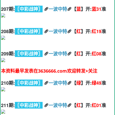
207期:
〖中彩战神〗
🥖
一波中特
🥖【
蓝
】开:
蓝31
准
208期:
〖中彩战神〗
🥖
一波中特
🥖【
红
】开:
红19
准
209期:
〖中彩战神〗
🥖
一波中特
🥖【
红
】开:
红08
准
本资料最早发表在3636666.com欢迎转发+关注
210期:
〖中彩战神〗
🥖
一波中特
🥖【
绿
】开:
绿49
准
211期:
〖中彩战神〗
🥖
一波中特
🥖【
红
】开:
红01
准